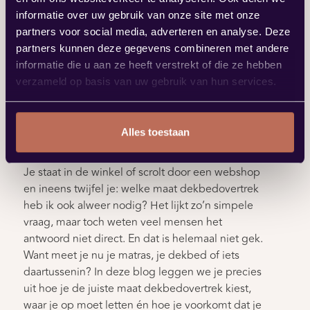
informatie over uw gebruik van onze site met onze
partners voor social media, adverteren en analyse. Deze
partners kunnen deze gegevens combineren met andere
informatie die u aan ze heeft verstrekt of die ze hebben
19 MEI 2025
verzameld op basis van uw gebruik van hun services.
Welke maat dekbedovertrek heb
Alles toestaan
ik nodig?
Je staat in de winkel of scrolt door een webshop
en ineens twijfel je: welke maat dekbedovertrek
heb ik ook alweer nodig? Het lijkt zo’n simpele
vraag, maar toch weten veel mensen het
antwoord niet direct. En dat is helemaal niet gek.
Want meet je nu je matras, je dekbed of iets
daartussenin? In deze blog leggen we je precies
uit hoe je de juiste maat dekbedovertrek kiest,
waar je op moet letten én hoe je voorkomt dat je