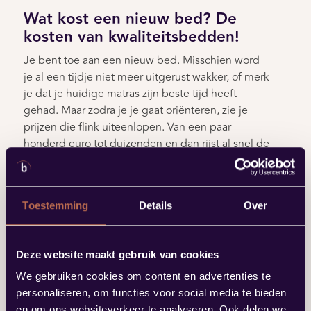
Wat kost een nieuw bed? De
kosten van kwaliteitsbedden!
Je bent toe aan een nieuw bed. Misschien word
je al een tijdje niet meer uitgerust wakker, of merk
je dat je huidige matras zijn beste tijd heeft
gehad. Maar zodra je je gaat oriënteren, zie je
prijzen die flink uiteenlopen. Van een paar
honderd euro tot duizenden en dan rijst al snel de
vraag: wat kost een nieuw bed eigenlijk écht?
Lees dit artikel
Toestemming
Details
Over
Deze website maakt gebruik van cookies
We gebruiken cookies om content en advertenties te
personaliseren, om functies voor social media te bieden
en om ons websiteverkeer te analyseren. Ook delen we