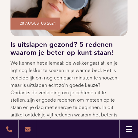
28 AUGUSTUS 2024
Is uitslapen gezond? 5 redenen
waarom je beter op kunt staan!
We kennen het allemaal: de wekker gaat af, en je
ligt nog lekker te soezen in je warme bed. Het is
verleidelijk om nog een paar minuten te snoozen,
maar is uitslapen echt zo’n goede keuze?
Ondanks de verleiding om je ochtend uit te
stellen, zijn er goede redenen om meteen op te
staan en je dag met energie te beginnen. In dit
artikel ontdek je vijf redenen waarom het beter is
om niet te veel tijd in bed door te brengen en
waarom je beter direct uit bed kunt komen!