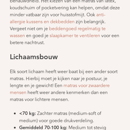
benauwdheid. Het kiezen van een matras van latex,
koudschuim of pocketvering kan helpen, omdat deze
minder vatbaar zijn voor huisstofmijt. Ook
anti-
allergie kussens en dekbedden
zijn belangrijk.
Vergeet niet om je
beddengoed regelmatig te
wassen
en goed je
slaapkamer te ventileren
voor een
betere nachtrust.
Lichaamsbouw
Elk soort lichaam heeft weer baat bij een ander soort
matras. Hierbij moet je kijken naar je postuur, je
lengte en je gewicht! Een
matras voor zwaardere
mensen
heeft weer andere kenmerken dan een
matras voor lichtere mensen.
<70 kg:
Zachter matras (medium-soft of
medium) voor goede drukverdeling.
Gemiddeld 70-100 kg:
Medium tot stevig