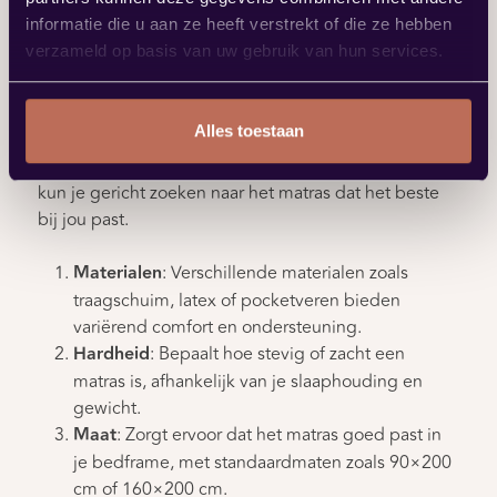
informatie die u aan ze heeft verstrekt of die ze hebben
Er zijn ontzettend veel verschillende matrassen, en
verzameld op basis van uw gebruik van hun services.
elk matras is geschikt voor een ander type slaper.
Wanneer je goed in kaart hebt gebracht wat je
slaappositie is, of je lichamelijke klachten hebt,
Alles toestaan
hoeveel je beweegt, of je last hebt van allergieën, of
je het snel warm hebt in bed, en wat je postuur is,
kun je gericht zoeken naar het matras dat het beste
bij jou past.
Materialen
: Verschillende materialen zoals
traagschuim, latex of pocketveren bieden
variërend comfort en ondersteuning.
Hardheid
: Bepaalt hoe stevig of zacht een
matras is, afhankelijk van je slaaphouding en
gewicht.
Maat
: Zorgt ervoor dat het matras goed past in
je bedframe, met standaardmaten zoals 90×200
cm of 160×200 cm.