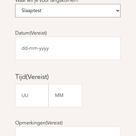
Waar wil je voor langskomen?
Datum
(Vereist)
DD
dash
MM
dash
Tijd
(Vereist)
JJJJ
Uren
Minuten
Opmerkingen
(Vereist)