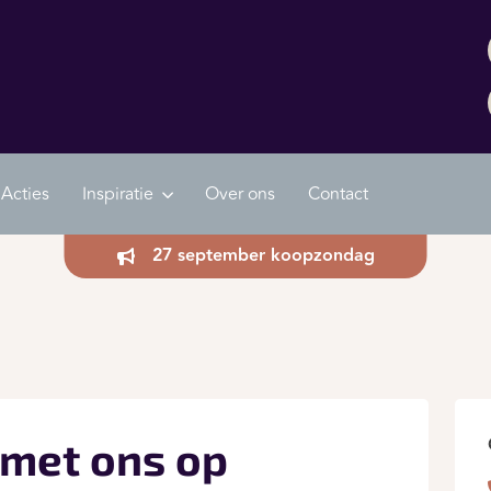
Acties
Inspiratie
Over ons
Contact
27 september koopzondag
met ons op