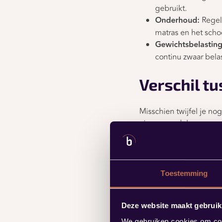
gebruikt.
Onderhoud:
Regelm
matras en het sch
Gewichtsbelasting
continu zwaar belast
Verschil t
Misschien twijfel je n
eigen voordelen en nade
een boxspring een box 
ledikant in één. Een g
een lattenbodem of spir
Toestemming
Voordelen van
Deze website maakt gebruik
Luxe uitstraling
Meer ligcomfort d
We gebruiken cookies om cont