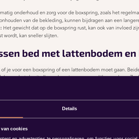
atig onderhoud en zorg voor de boxspring, zoals het regelmat
oonhouden van de bekleding, kunnen bijdragen aan een langere
:
Het gewicht dat op de boxspring rust, kan ook van invloed zij
 wordt, kan sneller slijten.
ussen bed met lattenbodem en
og of je voor een boxspring of een lattenbodem moet gaan. Beid
len en het draait allemaal om jouw persoonlijke voorkeur. Zoals
met veren waar een matras op komt te liggen. Het is in feite d
ewoon bed, ook wel ledikant genoemd, is alleen het frame van 
aalbodem in te liggen waar je vervolgens een matras op plaats
Details
 een boxspring
 van cookies
oor bodem met vering
ent en advertenties te personaliseren, om functies voor social