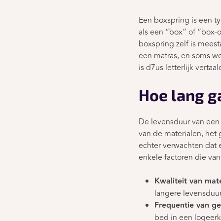
Een boxspring is een t
als een “box” of “box-
boxspring zelf is mees
een matras, en soms wo
is d7us letterlijk verta
Hoe lang g
De levensduur van een b
van de materialen, het
echter verwachten dat 
enkele factoren die van
Kwaliteit van mate
langere levensduur
Frequentie van ge
bed in een logeerk