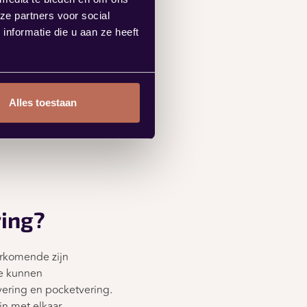
ze partners voor social
nformatie die u aan ze heeft
Alles toestaan
ring?
orkomende zijn
te kunnen
vering en pocketvering.
jn met elkaar