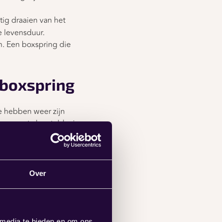
ig draaien van het
 levensduur.
n. Een boxspring die
 boxspring
e hebben weer zijn
 we net al vertelde, is
e matrasdrager en
het bed. Hier komt nog
t.
Over
 media te bieden en om ons