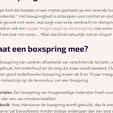
ype bed dat bestaat uit een matras geplaatst op een verende 
onderstel.” Het boxspringbed is ontworpen voor comfort en on
tal gevuld met veren, wat zorgt voor extra veerkracht en dempi
rdt er ook een
topper toegevoegd op de boxspring
voor extra
ald een bak met veren… Maar dat klinkt natuurlijk niet zo chique!
aat een boxspring mee?
oxspring kan variëren afhankelijk van verschillende factoren, 
 gebruik, het onderhoud en de zorg die eraan wordt besteed. O
een goed onderhouden boxspring tussen de 8 en 10 jaar meegaa
 invloed zijn op de levensduur van een boxspring.
rialen:
Een boxspring van hoogwaardige materialen heeft ove
 dan een van mindere kwaliteit.
bruik:
Hoe intensiever de boxspring wordt gebruikt, des te snell
amer zal bijvoorbeeld minder slijtage ondergaan dan een bed d