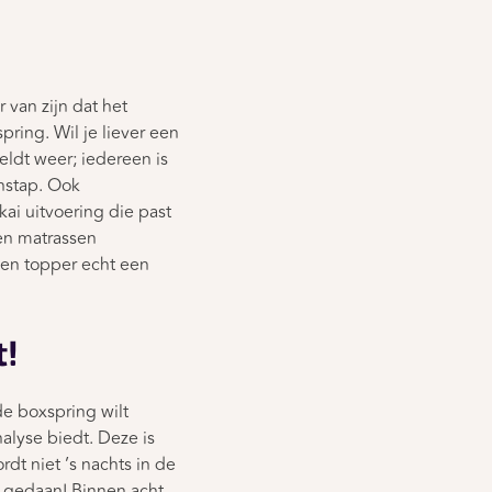
 van zijn dat het
ring. Wil je liever een
eldt weer; iedereen is
instap. Ook
kai uitvoering die past
en matrassen
en topper echt een
t!
de boxspring wilt
alyse biedt. Deze is
dt niet ’s nachts in de
g gedaan! Binnen acht