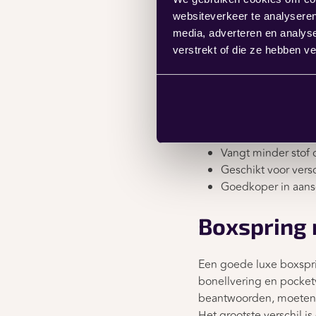
Makkelijk op te m
websiteverkeer te analyseren
Het neemt minder 
media, adverteren en analys
Hoger dan traditi
verstrekt of die ze hebben v
Bewegingsisolatie
Voordelen van 
Matras schuift niet
Vangt minder stof
Geschikt voor vers
Goedkoper in aans
Boxspring 
Een goede luxe boxspri
bonellvering en pocket
beantwoorden, moeten w
Het grootste verschil i