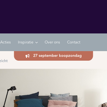
Acties
Inspiratie
Over ons
Contact
27 september koopzondag
zicht