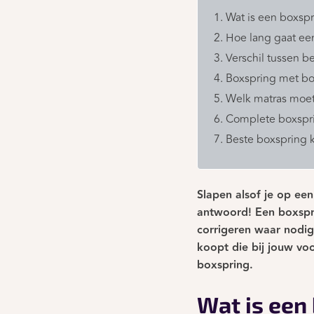
Wat is een boxsp
Hoe lang gaat ee
Verschil tussen 
Boxspring met bo
Welk matras moe
Complete boxspr
Beste boxspring 
Slapen alsof je op een
antwoord! Een boxspri
corrigeren waar nodig
koopt die bij jouw voo
boxspring.
Wat is een