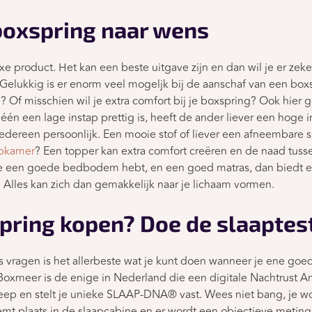
oxspring naar wens
e product. Het kan een beste uitgave zijn en dan wil je er zeker
Gelukkig is er enorm veel mogeljk bij de aanschaf van een boxsp
? Of misschien wil je extra comfort bij je boxspring? Ook hier g
één een lage instap prettig is, heeft de ander liever een hoge 
iedereen persoonlijk. Een mooie stof of liever een afneembare s
apkamer
? Een topper kan extra comfort creëren en de naad tuss
 een goede bedbodem hebt, en een goed matras, dan biedt e
. Alles kan zich dan gemakkelijk naar je lichaam vormen.
pring kopen? Doe de slaaptes
 vragen is het allerbeste wat je kunt doen wanneer je ene goe
Boxmeer is de enige in Nederland die een digitale Nachtrust An
ep en stelt je unieke SLAAP-DNA® vast. Wees niet bang, je wor
emt plaats in de slaapcabine en er wordt een objectieve metin