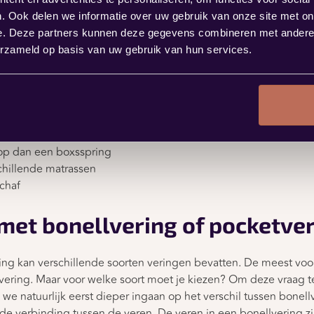
aken
. Ook delen we informatie over uw gebruik van onze site met on
ruimte in dan een gemiddeld ledikant
e. Deze partners kunnen deze gegevens combineren met andere i
onele bedden
erzameld op basis van uw gebruik van hun services.
een ‘gewoon’ bed met lattenbodem
 op dan een boxsspring
chillende matrassen
chaf
met bonellvering of pocketve
ng kan verschillende soorten veringen bevatten. De meest vo
vering. Maar voor welke soort moet je kiezen? Om deze vraag 
e natuurlijk eerst dieper ingaan op het verschil tussen bonell
s de verbinding tussen de veren. De veren in een bonellvering zi