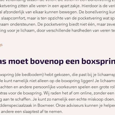
etvering zitten alle veren in een apart zakje. Hierdoor is de ve
 afzonderlijk van elkaar kunnen bewegen. De bonellvering kun 
 slaapcomfort, maar is ten opzichte van de pocketvering wat spr
chaam ondersteunen. De pocketvering biedt niet één, maar zev
ing voor je lichaam, door verschillende hardheden van veren t
gs
as moet bovenop een boxspri
xspring (de bedbodem) hebt gekozen, die past bij je lichaamspr
 Je kunt namelijk niet alleen op de boxspring liggen! Je licha
lachten en andere persoonlijke voorkeuren spelen een grote rol
ras voor de boxspring. Wij raden het af om online, zonder een
 aan te schaffen. Je kunt zo namelijk een echte miskoop doen.
denspeciaalzaak in Boxmeer. Onze adviseurs kunnen je helpen
 andere een slaaptest af te nemen.