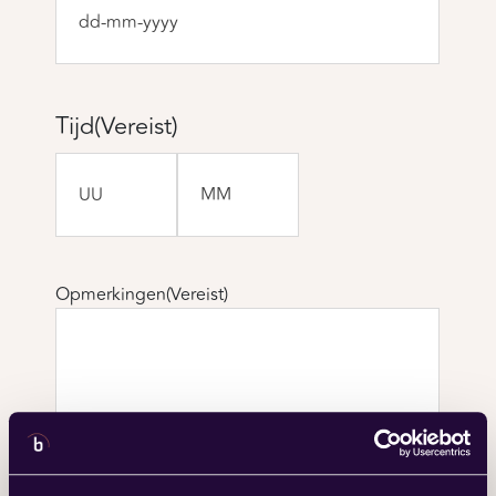
DD
dash
MM
dash
Tijd
(Vereist)
JJJJ
Uren
Minuten
Opmerkingen
(Vereist)